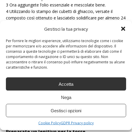
3 Ora aggiungete l’olio essenziale e mescolate bene.
4 Utilizzando lo stampo dei cubetti di ghiaccio, versate il
composto così ottenuto e lasciatelo solidificare per almeno 24
ore.
Gestisci la tua privacy
Durante la doccia, mettete una pasticca nel box. Con l’acqua
Per fornire le migliori esperienze, utilizziamo tecnologie come i cookie
calda, si scioglierà e beneficerete della profumazione e le
per memorizzare e/o accedere alle informazioni del dispositivo. Il
vostre vie respiratorie si libreranno immediatamente.
consenso a queste tecnologie ci permetterà di elaborare dati come il
comportamento di navigazione o ID unici su questo sito. Non
Fate attenzione agli sbalzi di temperatura e alle correnti d’aria.
acconsentire o ritirare il consenso può influire negativamente su alcune
caratteristiche e funzioni.
Vi consigliamo di asciugarvi immediatamente e mettervi sotto
le coperte.
Accetta
Fate un impacco di calore
Nega
Una soluzione che vi piacerà molto è questa. Vi occorre un
calzino di lana che deve essere riempito di riso e annodato.
Gestisci opzioni
Mettetelo a scaldare nel microonde e usatelo per alleviare i
dolori muscolari causati dai primi sintomi della febbre.
Cookie Policy
GDPR Privacy policy
Preparate un lenitivo per la tosse