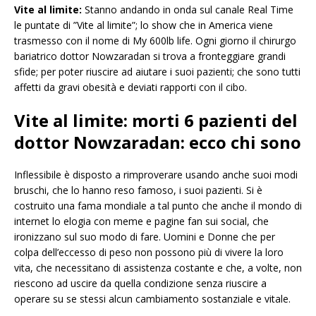
Vite al limite:
Stanno andando in onda sul canale Real Time
le puntate di ”Vite al limite”; lo show che in America viene
trasmesso con il nome di My 600lb life. Ogni giorno il chirurgo
bariatrico dottor Nowzaradan si trova a fronteggiare grandi
sfide; per poter riuscire ad aiutare i suoi pazienti; che sono tutti
affetti da gravi obesità e deviati rapporti con il cibo.
Vite al limite: morti 6 pazienti del
dottor Nowzaradan: ecco chi sono
Inflessibile è disposto a rimproverare usando anche suoi modi
bruschi, che lo hanno reso famoso, i suoi pazienti. Si è
costruito una fama mondiale a tal punto che anche il mondo di
internet lo elogia con meme e pagine fan sui social, che
ironizzano sul suo modo di fare. Uomini e Donne che per
colpa dell’eccesso di peso non possono più di vivere la loro
vita, che necessitano di assistenza costante e che, a volte, non
riescono ad uscire da quella condizione senza riuscire a
operare su se stessi alcun cambiamento sostanziale e vitale.