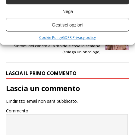
Nega
PRECEDENTE
“Basta incubi”. Alex Zanardi, mamma Anna parla
Gestisci opzioni
per la prima volta: il suo cuore spaccato dal dolore
Cookie Policy
GDPR Privacy policy
SUCCESSIVO
Sintomi del cancro alla tiroide e cosa lo scatena
(spiega un oncologo)
LASCIA IL PRIMO COMMENTO
Lascia un commento
L'indirizzo email non sarà pubblicato.
Commento