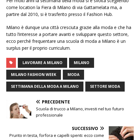
Per molti anni la settimana della moda si è svolta scegliendo
come location la Fiera di Milano di via Gattamelata ma, a
partire dal 2010, si è trasferito presso il Fashion Hub.
Milano è dunque una città cresciuta grazie alla moda e che ha
tutto l’interesse a portare avanti e sviluppare questo settore,
ecco perché frequentare una scuola di moda a Milano è un
surplus per il proprio curriculum.
LAVORARE A MILANO
MILANO
MILANO FASHION WEEK
MODA
SETTIMANA DELLA MODA A MILANO
SETTORE MODA
PRECEDENTE
Scuola di trucco a Milano, investi nel tuo futuro
professionale
SUCCESSIVO
Prurito in testa, forfora e capelli spenti: ecco come