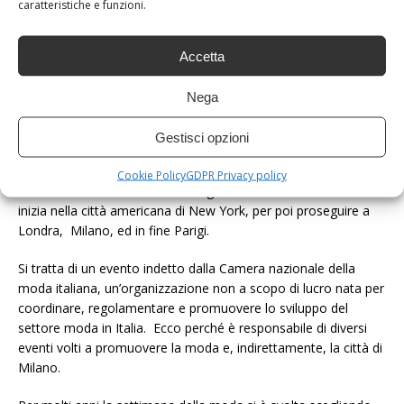
caratteristiche e funzioni.
a presentare le collezioni moda autunno/inverno e
primavera/estate.
Accetta
La settimana della moda di Milano è un evento nato nel
lontano 1958 e che si è conquistato il titolo di “Big Four”, ossia
Nega
è riconosciuto come uno dei quattro eventi universalmente
ritenuti fondamentali proprio perché svolti in una delle capitali
Gestisci opzioni
della moda. Le altre tre città che ospitano la settimana della
moda facendo parte dei “Big Four” sono quelle di Parigi, New
Cookie Policy
GDPR Privacy policy
York e Londra. In ordine cronologico la settimana della moda
inizia nella città americana di New York, per poi proseguire a
Londra, Milano, ed in fine Parigi.
Si tratta di un evento indetto dalla Camera nazionale della
moda italiana, un’organizzazione non a scopo di lucro nata per
coordinare, regolamentare e promuovere lo sviluppo del
settore moda in Italia. Ecco perché è responsabile di diversi
eventi volti a promuovere la moda e, indirettamente, la città di
Milano.