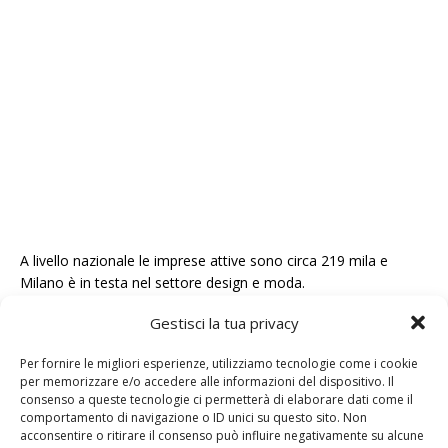
A livello nazionale le imprese attive sono circa 219 mila e
Milano è in testa nel settore design e moda.
Gestisci la tua privacy
Milano Fashion week
Per fornire le migliori esperienze, utilizziamo tecnologie come i cookie
La settimana della moda di Milano, ormai conosciuta a livello
per memorizzare e/o accedere alle informazioni del dispositivo. Il
internazionale col nome di “Milano Fashion Week” è una
consenso a queste tecnologie ci permetterà di elaborare dati come il
comportamento di navigazione o ID unici su questo sito. Non
celebre manifestazione della durata, appunto, di una
acconsentire o ritirare il consenso può influire negativamente su alcune
settimana che si ripete due volte all’anno a Milano e che punta