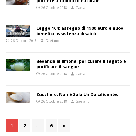
potente antibiotico naturale
26 Ottobre 2018
Gaetano
Legge 104: assegno di 1900 euro e nuovi
benefici assistenza disabili
26 Ottobre 2018
Gaetano
Bevanda al limone: per curare il fegato e
purificare il sangue
26 Ottobre 2018
Gaetano
Zucchero: Non è Solo Un Dolcificante.
26 Ottobre 2018
Gaetano
1
2
…
6
»