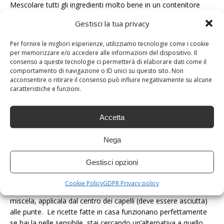
Mescolare tutti gli ingredienti molto bene in un contenitore
fino a ottenere una pasta omogenea. Applicalo sul viso – è
Gestisci la tua privacy
importante che sia pulito e privo di trucco – e fallo agire per 20
minuti. Rimuoverlo con abbondante acqua fredda e prepararsi
Per fornire le migliori esperienze, utilizziamo tecnologie come i cookie
a mostrare una pelle più liscia e rinnovata. Se hai una miscela,
per memorizzare e/o accedere alle informazioni del dispositivo. Il
puoi applicarla anche al collo e alle mani seguendo le stesse
consenso a queste tecnologie ci permetterà di elaborare dati come il
istruzioni sopra.
comportamento di navigazione o ID unici su questo sito. Non
acconsentire o ritirare il consenso può influire negativamente su alcune
caratteristiche e funzioni.
Per i capelli
Raggiungiamo il punto in cui tutti gli occhi sono generalmente
concentrati: i tuoi capelli. Vogliamo sempre che tu guardi con
Accetta
molto volume ma soprattutto con un sacco di lucentezza,
ecco perché ti diciamo come creare una maschera fatta in
Nega
casa in modo da applicarla ai tuoi capelli e brillare come una
stella.
Gestisci opzioni
Mescolare la banana molto bene con una forchetta e
Cookie Policy
GDPR Privacy policy
aggiungere il succo di limone e l’olio. Una volta ottenuta la
miscela, applicala dal centro dei capelli (deve essere asciutta)
alle punte. Le ricette fatte in casa funzionano perfettamente
se hai la pelle sensibile, stai cercando un’alternativa a quello