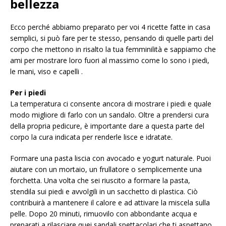
bellezza
Ecco perché abbiamo preparato per voi 4 ricette fatte in casa
semplici, si può fare per te stesso, pensando di quelle parti del
corpo che mettono in risalto la tua femminilità e sappiamo che
ami per mostrare loro fuori al massimo come lo sono i piedi,
le mani, viso e capelli .
Per i piedi
La temperatura ci consente ancora di mostrare i piedi e quale
modo migliore di farlo con un sandalo. Oltre a prendersi cura
della propria pedicure, è importante dare a questa parte del
corpo la cura indicata per renderle lisce e idratate.
Formare una pasta liscia con avocado e yogurt naturale. Puoi
aiutare con un mortaio, un frullatore o semplicemente una
forchetta. Una volta che sei riuscito a formare la pasta,
stendila sui piedi e avvolgili in un sacchetto di plastica. Ciò
contribuirà a mantenere il calore e ad attivare la miscela sulla
pelle. Dopo 20 minuti, rimuovilo con abbondante acqua e
preparati a rilasciare quei sandali spettacolari che ti aspettano.