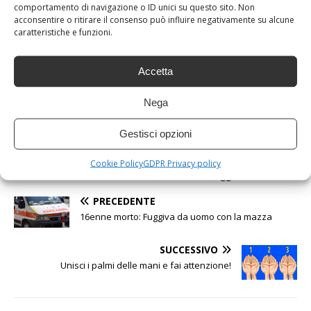
comportamento di navigazione o ID unici su questo sito. Non
acconsentire o ritirare il consenso può influire negativamente su alcune
caratteristiche e funzioni.
Accetta
Sicuramente adesso avrete capito di chi si tratta no?
Nega
Come potete ben vedere è la Giulia Salemi , come possiamo
vedere dalle foto nel corso del tempo è cambiata moltissimo,
Gestisci opzioni
è maturata, e professionalmente ha raggiunto degli obiettivi
importanti. Anche se criticata a volte questa ragazza deve
Cookie Policy
GDPR Privacy policy
essere fiera delle sue scelte, e di ciò che ha raggiunto.
PRECEDENTE
16enne morto: Fuggiva da uomo con la mazza
SUCCESSIVO
Unisci i palmi delle mani e fai attenzione!