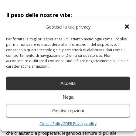
Il peso delle nostre vite:
Gestisci la tua privacy
Ogni giorno ci preoccupiamo delle cose materiali, avendo studi
che ci aiutano a prosperare, legandoci sempre di più alle
Per fornire le migliori esperienze, utilizziamo tecnologie come i cookie
preoccupazioni e alle responsabilità da soddisfare, che alla fine
per memorizzare e/o accedere alle informazioni del dispositivo. Il
quello che fanno è immobilizzarci e impedirci di vivere l’oggi e
consenso a queste tecnologie ci permetterà di elaborare dati come il
l’ora.
comportamento di navigazione o ID unici su questo sito. Non
acconsentire o ritirare il consenso può influire negativamente su alcune
caratteristiche e funzioni.
Immagina per un attimo di tenere tutti quei beni materiali in
uno zaino e che li distruggerà dopo averlo incendiato, se
domani mattina con niente, come si sentirebbe?
Accetta
indubbiamente l’idea è allettante, ora d’altra parte tiene in un
altro zaino quei cari, famiglia, coppia e amici; quale risulta
Nega
essere il fardello più pesante?
Gestisci opzioni
Il peso delle nostre vite:
Cookie Policy
GDPR Privacy policy
Ogni giorno ci preoccupiamo delle cose materiali, avendo studi
che ci aiutano a prosperare, legandoci sempre di più alle