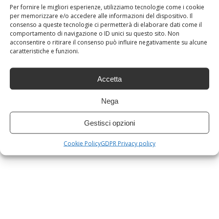
Per fornire le migliori esperienze, utilizziamo tecnologie come i cookie
Commenta e condividi con i tuoi amici su facebook per vedere
per memorizzare e/o accedere alle informazioni del dispositivo. Il
di più.
consenso a queste tecnologie ci permetterà di elaborare dati come il
comportamento di navigazione o ID unici su questo sito. Non
PRECEDENTE
acconsentire o ritirare il consenso può influire negativamente su alcune
Dieta dell’anguria : IL Frutto Che Ti Fa Perdere 1
caratteristiche e funzioni.
Taglia A Settimana .
Accetta
SUCCESSIVO
Dieta: Ecco gli spuntini dietetici deliziosi e senza
calorie
Nega
Gestisci opzioni
Cookie Policy
GDPR Privacy policy