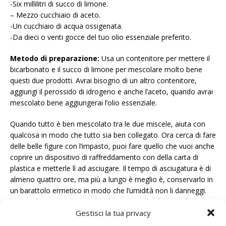
-Six millilitri di succo di limone.
– Mezzo cucchiaio di aceto.
-Un cucchiaio di acqua ossigenata.
-Da dieci o venti gocce del tuo olio essenziale preferito.
Metodo di preparazione:
Usa un contenitore per mettere il
bicarbonato e il succo di limone per mescolare molto bene
questi due prodotti. Avrai bisogno di un altro contenitore,
aggiungi il perossido di idrogeno e anche l’aceto, quando avrai
mescolato bene aggiungerai l’olio essenziale.
Quando tutto è ben mescolato tra le due miscele, aiuta con
qualcosa in modo che tutto sia ben collegato. Ora cerca di fare
delle belle figure con l’impasto, puoi fare quello che vuoi anche
coprire un dispositivo di raffreddamento con della carta di
plastica e metterle lì ad asciugare. Il tempo di asciugatura è di
almeno quattro ore, ma più a lungo è meglio è, conservarlo in
un barattolo ermetico in modo che l’umidità non li danneggi.
Questo lo userete ogni volta che sentite che il vostro bagno
Gestisci la tua privacy
perde il profumo fresco, lo aggiungete alla toilette, lo lasciano
sciogliere e quindi abbassate la leva. Grazie per la visita!,