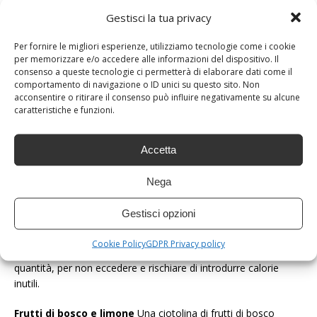
ottimo spuntino dietetico: una piccola quantità, soprattutto se
Gestisci la tua privacy
con una percentuale di cacao molto alta, non solo non rovina i
sacrifici della dieta, ma aiuta a dimagrire! L’azione dimagrante
Per fornire le migliori esperienze, utilizziamo tecnologie come i cookie
del cioccolato è probabilmente dovuta ai polifenoli in esso
per memorizzare e/o accedere alle informazioni del dispositivo. Il
contenuti: caffeina e teobromina.
consenso a queste tecnologie ci permetterà di elaborare dati come il
comportamento di navigazione o ID unici su questo sito. Non
acconsentire o ritirare il consenso può influire negativamente su alcune
Pere e miele
caratteristiche e funzioni.
Il fruttosio contenuto nella pera la rende un frutto
particolarmente gustoso, nonostante il suo apporto
calorico sia estremamente basso. Con il miele in aggiunta sarà
Accetta
veramente spettacolare: dolcezza e profumo in uno
spuntino ricco di fibre e nutriente!
Nega
Grissini integrali e fiocchi di formaggio
Gestisci opzioni
Prendetevi un pò di tempo e rilassatevi gustando questo snack
buono e salutare, un mix perfetto per saziare la fame e
Cookie Policy
GDPR Privacy policy
aiutarci nella nostra dieta. Come sempre, regolatevi con le
quantità, per non eccedere e rischiare di introdurre calorie
inutili.
Frutti di bosco e limone
Una ciotolina di frutti di bosco