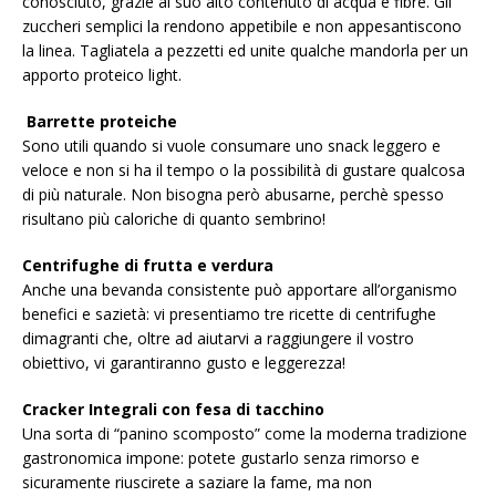
conosciuto, grazie al suo alto contenuto di acqua e fibre. Gli
zuccheri semplici la rendono appetibile e non appesantiscono
la linea. Tagliatela a pezzetti ed unite qualche mandorla per un
apporto proteico light.
Barrette proteiche
Sono utili quando si vuole consumare uno snack leggero e
veloce e non si ha il tempo o la possibilità di gustare qualcosa
di più naturale. Non bisogna però abusarne, perchè spesso
risultano più caloriche di quanto sembrino!
Centrifughe di frutta e verdura
Anche una bevanda consistente può apportare all’organismo
benefici e sazietà: vi presentiamo tre ricette di centrifughe
dimagranti che, oltre ad aiutarvi a raggiungere il vostro
obiettivo, vi garantiranno gusto e leggerezza!
Cracker Integrali con fesa di tacchino
Una sorta di “panino scomposto” come la moderna tradizione
gastronomica impone: potete gustarlo senza rimorso e
sicuramente riuscirete a saziare la fame, ma non