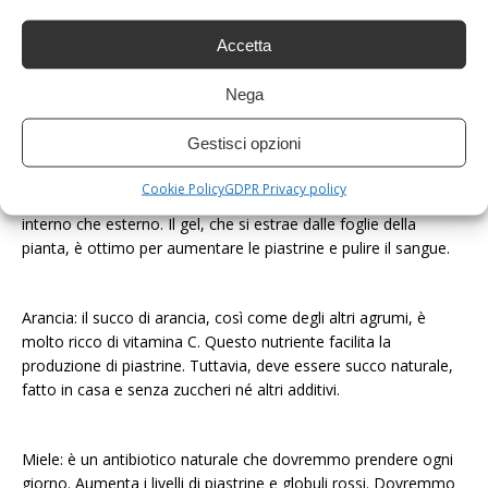
È possibile aumentare la quantità di globuli rossi in modo
Accetta
naturale: vi spieghiamo come in questo articolo. Prendete
appunti!
Nega
Rimedio di aloe vera, arancia e miele per aumentare le
Gestisci opzioni
piastrine
Cookie Policy
GDPR Privacy policy
Aloe vera: è un rimedio valido quasi per tutto, sia a livello
interno che esterno. Il gel, che si estrae dalle foglie della
pianta, è ottimo per aumentare le piastrine e pulire il sangue.
Arancia: il succo di arancia, così come degli altri agrumi, è
molto ricco di vitamina C. Questo nutriente facilita la
produzione di piastrine. Tuttavia, deve essere succo naturale,
fatto in casa e senza zuccheri né altri additivi.
Miele: è un antibiotico naturale che dovremmo prendere ogni
giorno. Aumenta i livelli di piastrine e globuli rossi. Dovremmo