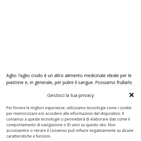
Aglio: l’aglio crudo è un altro alimento medicinale ideale per le
piastrine e, in generale, per pulire il sangue. Possiamo frullarlo
per prepararne una zuppa o aggiungerlo a un passato di
Gestisci la tua privacy
verdure per facilitarne il consumo e la digestione.
Per fornire le migliori esperienze, utilizziamo tecnologie come i cookie
per memorizzare e/o accedere alle informazioni del dispositivo. Il
Aumentare il numero dei globuli rossi in
consenso a queste tecnologie ci permetterà di elaborare dati come il
modo naturale Aumentare il numero dei
comportamento di navigazione o ID unici su questo sito. Non
globuli rossi in modo naturale
acconsentire o ritirare il consenso può influire negativamente su alcune
caratteristiche e funzioni.