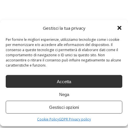
Gestisci la tua privacy
TROMBOSI
VENE
VENE VARICOSE
Per fornire le migliori esperienze, utilizziamo tecnologie come i cookie
per memorizzare e/o accedere alle informazioni del dispositivo. Il
consenso a queste tecnologie ci permetterà di elaborare dati come il
PRECEDENTE
comportamento di navigazione o ID unici su questo sito. Non
Dì addio alle occhiaie: e nascondi le rughe con la
acconsentire o ritirare il consenso può influire negativamente su alcune
maschera alla fragola
caratteristiche e funzioni.
SUCCESSIVO
Accetta
Segnali che consumi troppo zucchero, il tuo corpo è
una bomba a tempo
Nega
Gestisci opzioni
LASCIA IL PRIMO COMMENTO
Cookie Policy
GDPR Privacy policy
Lascia un commento