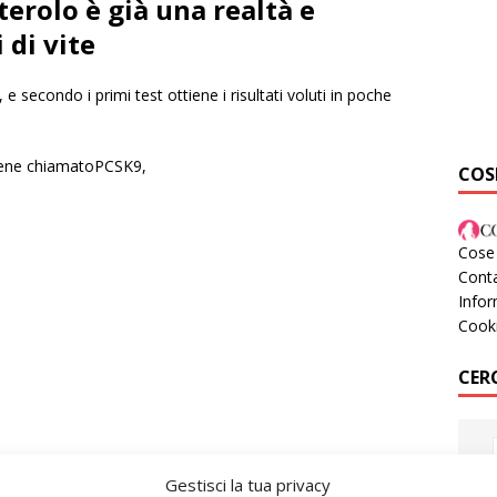
sterolo è già una realtà e
 di vite
 e secondo i primi test ottiene i risultati voluti in poche
n gene chiamatoPCSK9,
COS
Cose 
Conta
Infor
Cook
CER
Gestisci la tua privacy