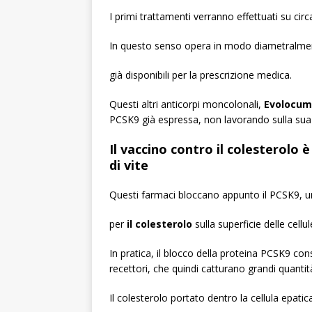
I primi trattamenti verranno effettuati su cir
In questo senso opera in modo diametralmen
già disponibili per la prescrizione medica.
Questi altri anticorpi moncolonali,
Evolocum
PCSK9 già espressa, non lavorando sulla sua 
Il vaccino contro il colesterolo 
di vite
Questi farmaci bloccano appunto il PCSK9, un
per
il colesterolo
sulla superficie delle cellu
In pratica, il blocco della proteina PCSK9 co
recettori, che quindi catturano grandi quanti
Il colesterolo portato dentro la cellula epatic