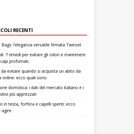
ICOLI RECENTI
Bags: l’eleganza versatile firmata Twinset
i: 7 rimedi per evitare gli odori e mantenere
i capi profumati.
i da evitare quando si acquista un abito da
 online: ecco quali sono
one domotica: i dati del mercato italiano e i
sitivi più apprezzati
to in testa, forfora e capelli spenti: ecco
 agire