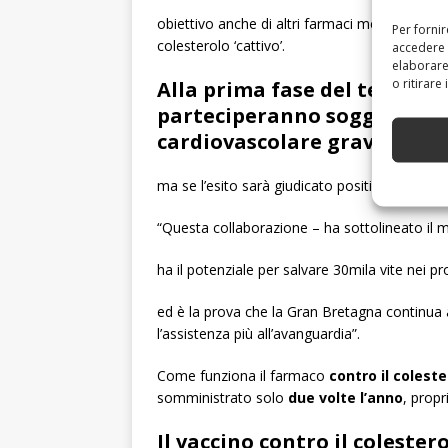
obiettivo anche di altri farmaci messi a punt
Per forni
colesterolo ‘cattivo’.
accedere 
elaborare
o ritirare
Alla prima fase del test, che
parteciperanno soggetti ch
cardiovascolare grave ma so
ma se l’esito sarà giudicato positivo l’util
“Questa collaborazione – ha sottolineato il m
ha il potenziale per salvare 30mila vite nei pr
ed è la prova che la Gran Bretagna continua 
l’assistenza più all’avanguardia”.
Come funziona il farmaco
contro il coleste
somministrato solo
due volte l’anno
, propr
Il vaccino contro il colester