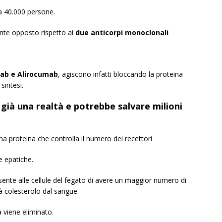
ca 40.000 persone.
te opposto rispetto ai
due anticorpi monoclonali
ab e Alirocumab
, agiscono infatti bloccando la proteina
sintesi.
è già una realtà e potrebbe salvare milioni
a proteina che controlla il numero dei recettori
le epatiche.
nsente alle cellule del fegato di avere un maggior numero di
tà colesterolo dal sangue.
a viene eliminato.