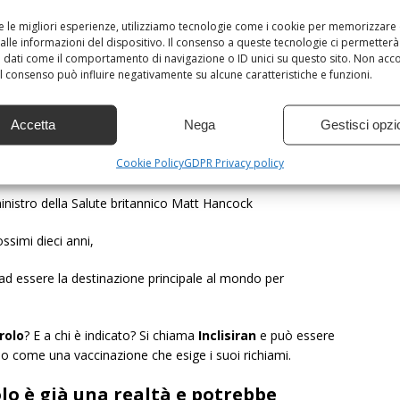
o da diverse aziende, e permette al fegato di assorbire più
re le migliori esperienze, utilizziamo tecnologie come i cookie per memorizzare
alle informazioni del dispositivo. Il consenso a queste tecnologie ci permetterà
 dati come il comportamento di navigazione o ID unici su questo sito. Non acc
 il consenso può influire negativamente su alcune caratteristiche e funzioni.
 sarà limitata all’Inghilterra,
e non hanno avuto un evento
no considerati ad alto rischio.
Accetta
Nega
Gestisci opzi
Cookie Policy
GDPR Privacy policy
izzo verrà esteso, comprendendo almeno 300mila persone.
inistro della Salute britannico Matt Hancock
ossimi dieci anni,
ad essere la destinazione principale al mondo per
rolo
? E a chi è indicato? Si chiama
Inclisiran
e può essere
io come una vaccinazione che esige i suoi richiami.
olo è già una realtà e potrebbe