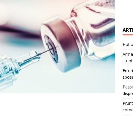
ART
Hobo 
Armad
i tuo
Error
sposa
Passi
dispo
Pruri
come