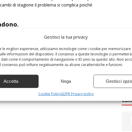
 cambi di stagione il problema si complica poiché
cadono.
Gestisci la tua privacy
to da soli ingredienti naturali? Ne occorre uno che nutra i
lo. In questo articolo vi proponiamo come preparare un balsamo
COS
re le migliori esperienze, utilizziamo tecnologie come i cookie per memorizzare
ta dei capelli.
alle informazioni del dispositivo. Il consenso a queste tecnologie ci permetterà
 dati come il comportamento di navigazione o ID unici su questo sito. Non acc
ita ed elimina anche la forfora.
 il consenso può influire negativamente su alcune caratteristiche e funzioni.
Cose 
Conta
l 30% dei capelli in 2 settimane
Infor
Accetta
Nega
Gestisci opzi
Cook
Cookie Policy
GDPR Privacy policy
CER