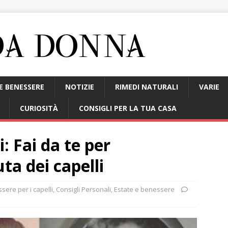
E BENESSERE
NOTIZIE
RIMEDI NATURALI
VARIE
CURIOSITÀ
CONSIGLI PER LA TUA CASA
: Fai da te per
ta dei capelli
sere per i capelli
,
Consigli Personali
,
Estate e benessere