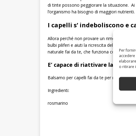
di tinte possono peggiorare la situazione. Ai
l’organismo ha bisogno di maggiori nutrienti.
I capelli s’ indeboliscono e 
Allora perché non provare un rimedio costitui
bulbi piliferi e aiuti la ricrescita del capel
Per forni
naturale fai da te, che funziona contro la cadu
accedere 
elaborare
E’ capace di riattivare la ricresc
o ritirare
Balsamo per capelli fai da te per recuperare i
Ingredienti:
rosmarino