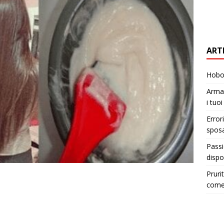
ART
Hobo 
Armad
i tuo
Error
sposa
Passi
dispo
Pruri
come