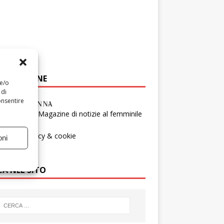
E DA DONNE
 e/o
 di
onsentire
da donna - Magazine di notizie al femminile
tti
mativa Privacy & cookie
oni
ie
CA NEL SITO