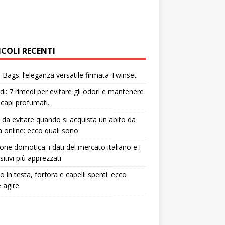
ICOLI RECENTI
Bags: l’eleganza versatile firmata Twinset
i: 7 rimedi per evitare gli odori e mantenere
i capi profumati.
i da evitare quando si acquista un abito da
 online: ecco quali sono
one domotica: i dati del mercato italiano e i
sitivi più apprezzati
to in testa, forfora e capelli spenti: ecco
 agire