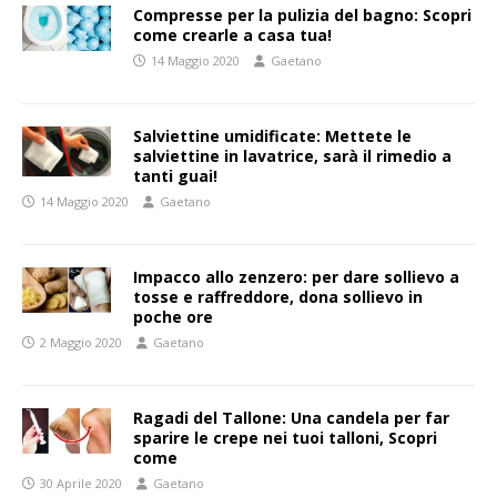
Compresse per la pulizia del bagno: Scopri
come crearle a casa tua!
14 Maggio 2020
Gaetano
Salviettine umidificate: Mettete le
salviettine in lavatrice, sarà il rimedio a
tanti guai!
14 Maggio 2020
Gaetano
Impacco allo zenzero: per dare sollievo a
tosse e raffreddore, dona sollievo in
poche ore
2 Maggio 2020
Gaetano
Ragadi del Tallone: Una candela per far
sparire le crepe nei tuoi talloni, Scopri
come
30 Aprile 2020
Gaetano