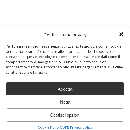
Gestisci la tua privacy
Per fornire le migliori esperienze, utilizziamo tecnologie come i cookie
per memorizzare e/o accedere alle informazioni del dispositivo. Il
consenso a queste tecnologie ci permetterà di elaborare dati come il
comportamento di navigazione o ID unici su questo sito. Non
acconsentire o ritirare il consenso può influire negativamente su alcune
caratteristiche e funzioni.
Accetta
AMORE
ANIMALI
CANE
FEDELTÀ
Nega
PRECEDENTE
Anastasia Knyazeva: La bambina più bella del
Gestisci opzioni
mondo!
Cookie Policy
GDPR Privacy policy