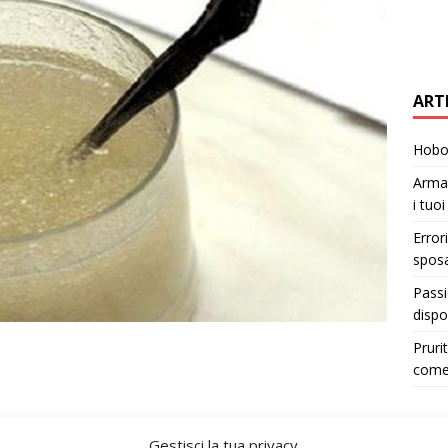
ART
Hobo 
Armad
i tuo
Error
sposa
Passi
dispo
Pruri
come
Gestisci la tua privacy