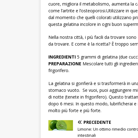
cuore, migliora il metabolismo, aumenta la c
come l’artrite e l’osteoporosi.Utilizzare in qu
dal momento che quelli colorati utilizzano pr
questa gelatina incolore in ogni buon superme
Nella nostra città, i più facili da trovare son
da trovare. E come è la ricetta? È troppo sem
INGREDIENTI
5 grammi di gelatina (due cucc
PREPARAZIONE
Mescolare tutti gli ingredien
frigorifero.
La gelatina si gonfierà e si trasformerà in un
stomaco vuoto. Se vuoi, puoi aggiungere mie
di notte (tenete in frigorifero). Questo tratt
dopo 6 mesi. In questo modo, lubrificherai e rip
molto più forte e più forte.
PRECEDENTE
Limone: Un ottimo rimedio contro
intestinali