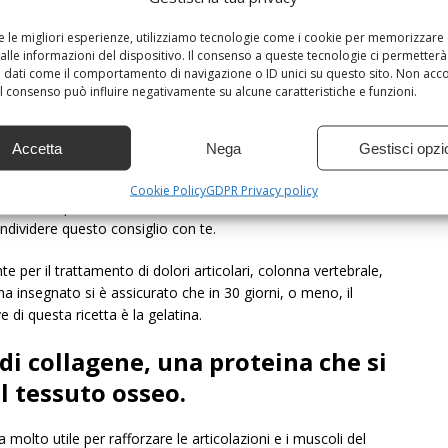
re le migliori esperienze, utilizziamo tecnologie come i cookie per memorizzare
alle informazioni del dispositivo. Il consenso a queste tecnologie ci permetterà
 dati come il comportamento di navigazione o ID unici su questo sito. Non acc
 il consenso può influire negativamente su alcune caratteristiche e funzioni.
Accetta
Nega
Gestisci opzi
n medico americano su come mantenere le articolazioni in
Cookie Policy
GDPR Privacy policy
are molti problemi associati a loro.
ondividere questo consiglio con te.
e per il trattamento di dolori articolari, colonna vertebrale,
 ha insegnato si è assicurato che in 30 giorni, o meno, il
e di questa ricetta è la gelatina.
di collagene, una proteina che si
l tessuto osseo.
a molto utile per rafforzare le articolazioni e i muscoli del