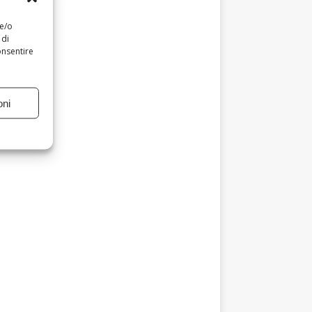
 e/o
 di
onsentire
oni