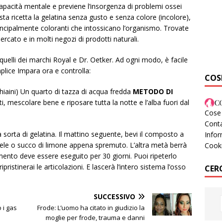
apacità mentale e previene l’insorgenza di problemi ossei
esta ricetta la gelatina senza gusto e senza colore (incolore),
incipalmente coloranti che intossicano l’organismo. Trovate
rcato e in molti negozi di prodotti naturali.
o quelli dei marchi Royal e Dr. Oetker. Ad ogni modo, è facile
plice Impara ora e controlla:
COS
hiaini) Un quarto di tazza di acqua fredda
METODO DI
ti, mescolare bene e riposare tutta la notte e l’alba fuori dal
Cose 
Conta
a sorta di gelatina. Il mattino seguente, bevi il composto a
Infor
le o succo di limone appena spremuto. L’altra metà berrà
Cook
amento deve essere eseguito per 30 giorni. Puoi ripeterlo
ristinerai le articolazioni. E lascerà l’intero sistema l’osso
CER
SUCCESSIVO
 i gas
Frode: L’uomo ha citato in giudizio la
moglie per frode, trauma e danni