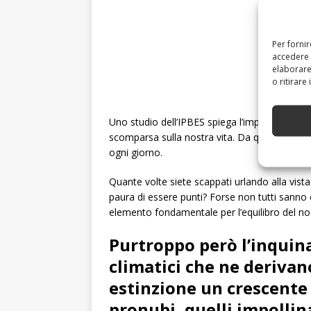
Per forni
accedere 
elaborare
o ritirare
Uno studio dell’IPBES spiega l’importanza degl
scomparsa sulla nostra vita. Da questi esseri v
ogni giorno.
Quante volte siete scappati urlando alla vis
paura di essere punti? Forse non tutti sanno 
elemento fondamentale per l’equilibro del nos
Purtroppo però l’inqui
climatici che ne derivan
estinzione un crescente 
pronubi, quelli impollin