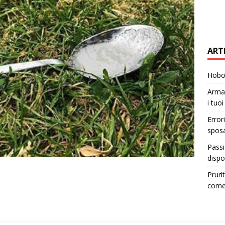
ART
Hobo 
Armad
i tuo
Error
sposa
Passi
dispo
Pruri
come