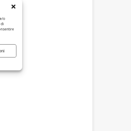
 e/o
 di
onsentire
oni