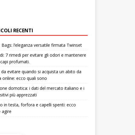
ICOLI RECENTI
Bags: l’eleganza versatile firmata Twinset
i: 7 rimedi per evitare gli odori e mantenere
i capi profumati.
i da evitare quando si acquista un abito da
 online: ecco quali sono
one domotica: i dati del mercato italiano e i
sitivi più apprezzati
to in testa, forfora e capelli spenti: ecco
 agire