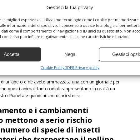
Gestisci la tua privacy
re le migliori esperienze, utilizziamo tecnologie come i cookie per memorizzare
alle informazioni del dispositivo. Il consenso a queste tecnologie ci permetterà
 dati come il comportamento di navigazione o ID unici su questo sito. Non acc
 il consenso può influire negativamente su alcune caratteristiche e funzioni.
Accetta
Nega
Gestisci opzi
i insetti pronubi e dell’impatto che potrebbe avere la loro
iventi dipende infatti molti degli alimenti di cui ci nutriamo
Cookie Policy
GDPR Privacy policy
ta di un’ape o e ne avete ammazzata una con un giornale per
che questi animali tanto odiati rappresentano in realtà un
tro Pianeta e quindi anche di noi stessi.
namento e i cambiamenti
o mettono a serio rischio
numero di specie di insetti
atori che trasportano il polline