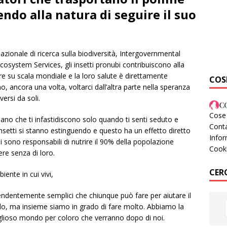
endo alla natura di seguire il suo
azionale di ricerca sulla biodiversità, Intergovernmental
cosystem Services, gli insetti pronubi contribuiscono alla
re su scala mondiale e la loro salute è direttamente
COS
, ancora una volta, voltarci dall’altra parte nella speranza
ersi da soli.
Cose 
ano che ti infastidiscono solo quando ti senti seduto e
Conta
 insetti si stanno estinguendo e questo ha un effetto diretto
Infor
 sono responsabili di nutrire il 90% della popolazione
Cook
re senza di loro.
CER
ente in cui vivi,
ndentemente semplici che chiunque può fare per aiutare il
olo, ma insieme siamo in grado di fare molto. Abbiamo la
iglioso mondo per coloro che verranno dopo di noi.