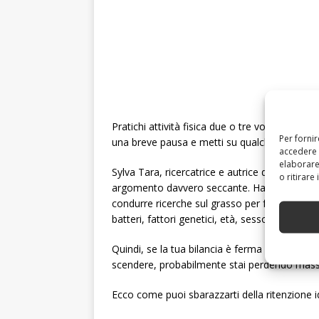
Pratichi attività fisica due o tre volte alla s
Per forni
una breve pausa e metti su qualche chilo che 
accedere 
elaborare
Sylva Tara, ricercatrice e autrice del libro ‘Th
o ritirare
argomento davvero seccante. Ha impiegato cin
condurre ricerche sul grasso per formulare la
batteri, fattori genetici, età, sesso, ormoni 
Quindi, se la tua bilancia è ferma su un num
scendere, probabilmente stai perdendo massa 
Ecco come puoi sbarazzarti della ritenzione id