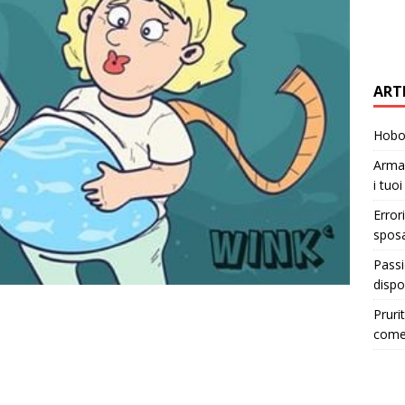
ART
Hobo 
Armad
i tuo
Error
sposa
Passi
dispo
Pruri
come