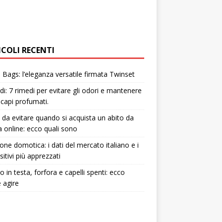
ICOLI RECENTI
Bags: l’eleganza versatile firmata Twinset
i: 7 rimedi per evitare gli odori e mantenere
i capi profumati.
i da evitare quando si acquista un abito da
 online: ecco quali sono
one domotica: i dati del mercato italiano e i
sitivi più apprezzati
to in testa, forfora e capelli spenti: ecco
 agire