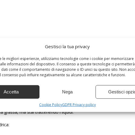
Gestisci la tua privacy
ettimana, segui un’alimentazione equilibrata… poi ti concedi
re le migliori esperienze, utilizziamo tecnologie come i cookie per memorizzare
non riesci proprio a eliminare! Ti suona familiare?
alle informazioni del dispositivo. Il consenso a queste tecnologie ci permetterà
 dati come il comportamento di navigazione o ID unici su questo sito. Non acc
e Secret Life of Fat’, è pronta a illuminarvi su questo
 il consenso può influire negativamente su alcune caratteristiche e funzioni.
que anni a parlare con più di cinquanta esperti e a
 risposta per voi, e questa risposta ha a che fare con
Accetta
Nega
Gestisci opzi
e sorprendentemente (o meno) i liquidi in eccesso.
Cookie Policy
GDPR Privacy policy
ero e sembra che l’ago non abbia la minima intenzione di
grassa, ma stai trattenendo i liquidi.
rica: