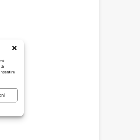
 e/o
 di
onsentire
oni