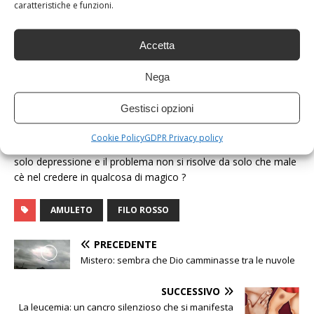
caratteristiche e funzioni.
4.
Mentre lo si annoda si deve avere una buona energia. Solo
così inizieranno ad accadere delle cose molto belle.
Accetta
5.
Il filo rosso non va tolto mai. Quando accadrà che si rompe,
Nega
ciò significa che l’amuleto ha attratto abbastanza energia
negativa.
Gestisci opzioni
Io credo molto nella positività è bello vedere il bicchiere
Cookie Policy
GDPR Privacy policy
sempre mezzo pieno essere negativi non porta felicità ma
solo depressione e il problema non si risolve da solo che male
cè nel credere in qualcosa di magico ?
AMULETO
FILO ROSSO
PRECEDENTE
Mistero: sembra che Dio camminasse tra le nuvole
SUCCESSIVO
La leucemia: un cancro silenzioso che si manifesta