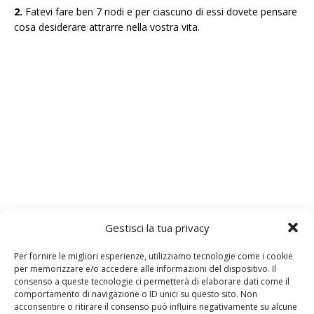
2.
Fatevi fare ben 7 nodi e per ciascuno di essi dovete pensare
cosa desiderare attrarre nella vostra vita.
Gestisci la tua privacy
Per fornire le migliori esperienze, utilizziamo tecnologie come i cookie
per memorizzare e/o accedere alle informazioni del dispositivo. Il
consenso a queste tecnologie ci permetterà di elaborare dati come il
comportamento di navigazione o ID unici su questo sito. Non
3.
Il
filo
deve essere fato di lana naturale e deve essere
acconsentire o ritirare il consenso può influire negativamente su alcune
acquistato con l’intenzione di fungere da
amuleto.