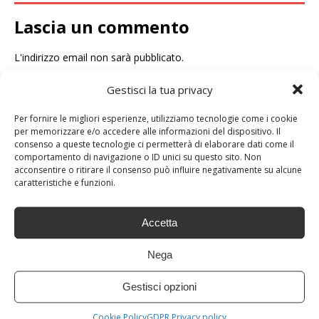
Lascia un commento
L'indirizzo email non sarà pubblicato.
Commento
Gestisci la tua privacy
Per fornire le migliori esperienze, utilizziamo tecnologie come i cookie
per memorizzare e/o accedere alle informazioni del dispositivo. Il
consenso a queste tecnologie ci permetterà di elaborare dati come il
comportamento di navigazione o ID unici su questo sito. Non
acconsentire o ritirare il consenso può influire negativamente su alcune
caratteristiche e funzioni.
Nome
*
Accetta
Email
*
Nega
Sito web
Gestisci opzioni
Salva il mio nome, email e sito web in questo browser per
Cookie Policy
GDPR Privacy policy