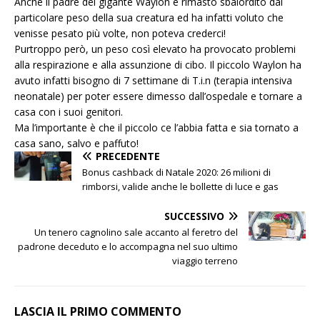
Anche il padre del gigante Waylon è rimasto sbalordito dal
particolare peso della sua creatura ed ha infatti voluto che
venisse pesato più volte, non poteva crederci!
Purtroppo però, un peso così elevato ha provocato problemi
alla respirazione e alla assunzione di cibo. Il piccolo Waylon ha
avuto infatti bisogno di 7 settimane di T.i.n (terapia intensiva
neonatale) per poter essere dimesso dall’ospedale e tornare a
casa con i suoi genitori.
Ma l’importante è che il piccolo ce l’abbia fatta e sia tornato a
casa sano, salvo e paffuto!
PRECEDENTE
Bonus cashback di Natale 2020: 26 milioni di
rimborsi, valide anche le bollette di luce e gas
SUCCESSIVO
Un tenero cagnolino sale accanto al feretro del
padrone deceduto e lo accompagna nel suo ultimo
viaggio terreno
LASCIA IL PRIMO COMMENTO