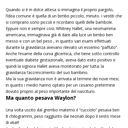
Quando si è in dolce attesa si immagina il proprio pargolo,
l’idea comune è quella di un bimbo piccolo, minuto. I vestiti che
si comprano sono piccoli e ricordano quelli delle bambole.
Eppure non è sempre così; Whitney Hallet, una neomamma
americana, immaginava già di dare alla luce un bimbo ben
messo e con un bel peso , in quanto vari esami effettuati
durante la gravidanza avevano rilevato un esserino “paffuto”.
Anche l’esame della curva glicemica, che tiene sotto controllo
eventuale diabete gestazionale, aveva dato esito positivo e
quindi la signora Hallet aveva monitorato per tutta; la
gravidanza l’accrescimento del suo bambino.
Ma la sua gravidanza non è arrivata al termine dei nove mesi;
in quanto i medici hanno optato per un cesareo pretermine
dovuto proprio al peso importante del nascituro.
Ma quanto pesava Waylon?
Una volta uscito dal grembo materno il “cucciolo” pesava ben
8 chilogrammi, peso raggiunto dai neonati dopo il sesto mese
di vita!!!